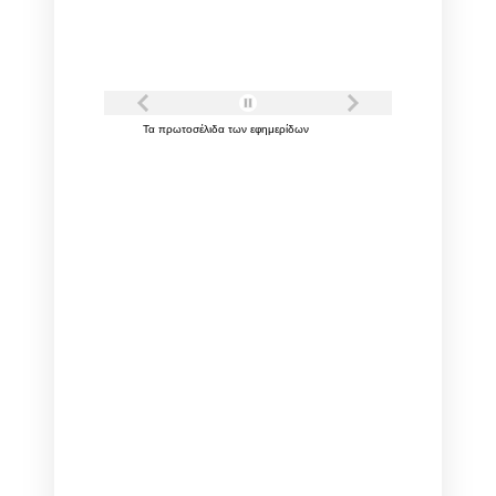
Τα
πρωτοσέλιδα
των
εφημερίδων