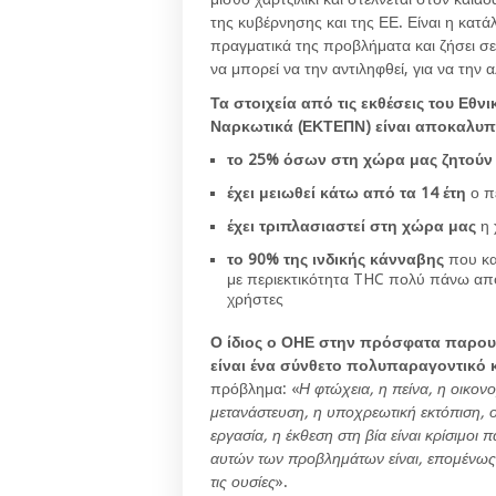
της κυβέρνησης και της ΕΕ. Είναι η κατ
πραγματικά της προβλήματα και ζήσει σ
να μπορεί να την αντιληφθεί, για να την α
Τα στοιχεία από τις εκθέσεις του Εθ
Ναρκωτικά (ΕΚΤΕΠΝ) είναι αποκαλυπ
το 25% όσων στη χώρα μας ζητούν
έχει μειωθεί κάτω από τα 14 έτη
ο π
έχει τριπλασιαστεί στη χώρα μας
η 
το 90% της ινδικής κάνναβης
που κα
με περιεκτικότητα THC πολύ πάνω από
χρήστες
Ο ίδιος ο ΟΗΕ στην πρόσφατα παρουσ
είναι ένα σύνθετο πολυπαραγοντικό κα
πρόβλημα: «
Η φτώχεια, η πείνα, η οικον
μετανάστευση, η υποχρεωτική εκτόπιση, 
εργασία, η έκθεση στη βία είναι κρίσιμο
αυτών των προβλημάτων είναι, επομένως, 
τις ουσίες
».