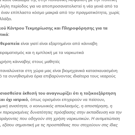
άλληλη περίοδος για να αποπροσανατολιστεί η νέα γενιά από τα
ε έναν επίπλαστο κόσμο μακριά από την πραγματικότητα, χωρίς
λλάξει.
νικού Κέντρου Τεκμηρίωσης και Πληροφόρησης για τα
τικά
:
 θεραπεία
είναι γιατί είναι εξαρτημένοι από κάνναβη
ειραματισμός και η εμπλοκή με τα ναρκωτικά
χρήση κάνναβης στους μαθητές
ταναλώνεται στη χώρα μας είναι βιομηχανικά κατασκευασμένη
 τα συνηθισμένα όρια επιβαρύνοντας ιδιαίτερα τους νεαρούς
ιασθείσα έκθεσή του αναγνωρίζει ότι η τοξικοεξάρτηση
ι όχι ιατρικό
, όπως ορισμένοι επιχειρούν να πείσουν,
ομική ανισότητα, ο κοινωνικός αποκλεισμός, η αποστέρηση, η
οι περιορισμένες δυνατότητες πρόσβασης στην εκπαίδευση και την
ι παράγοντες που οδηγούν στη χρήση ναρκωτικών. Η αντιμετώπιση
εξίσου σημαντική με τις προσπάθειες που στοχεύουν στις ίδιες