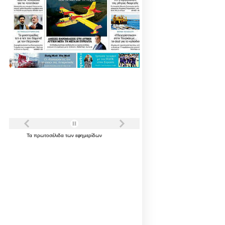
Τα
πρωτοσέλιδα
των
εφημερίδων