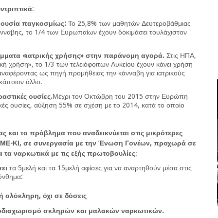
υντριπτικά
:
η ουσία παγκοσμίως:
Το 25,8% των μαθητών Δευτεροβάθμιας
νναβης, το 1/4 των Ευρωπαίων έχουν δοκιμάσει τουλάχιστον
μματα «ιατρικής χρήσης» στην παράνομη αγορά.
Στις ΗΠΑ,
ρική χρήση», το 1/3 των τελειόφοιτων Λυκείου έχουν κάνει χρήση
 αναφέροντας ως πηγή προμήθειας την κάνναβη για ιατρικούς
κάποιον άλλο.
αστικές ουσίες.
Μέχρι τον Οκτώβρη του 2015 στην Ευρώπη
κές ουσίες, αύξηση 55% σε σχέση με το 2014, κατά το οποίο
 και το πρόβλημα που αναδεικνύεται στις μικρότερες
 ΕΛΜΕ-ΚΙ, σε συνεργασία με την Ένωση Γονέων, προχωρά σε
 τα ναρκωτικά με τις εξής πρωτοβουλίες
:
ει
τα 5μελή και τα 15μελή αφίσες για να αναρτηθούν μέσα στις
σύνθημα:
 ολόκληρη, όχι σε δόσεις
οδιαχωρισμό σκληρών και μαλακών ναρκωτικών.