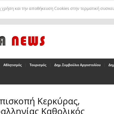
η χρήση και την αποθήκευση Cookies στην τερματική συσκε
Αθλητισμός
Τουρισμός
Δημ. Συμβούλιο Αργοστολίου
Δημ
επισκοπή Κερκύρας,
φαλληνίας Καθολικός