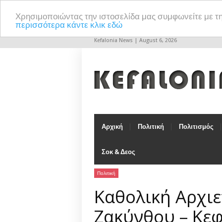
Χρησιμοποιώντας την ιστοσελίδα μας συμφωνείτε με τ
περισσότερα κάντε κλικ εδώ
Kefalonia News | August 6, 2026
Αρχική
Πολιτική
Πολιτισμός
Σοκ & Δεος
Πολιτική
Καθολική Αρχι
Ζακύνθου – Κε