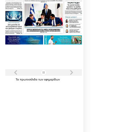
Τα
πρωτοσέλιδα
των
εφημερίδων