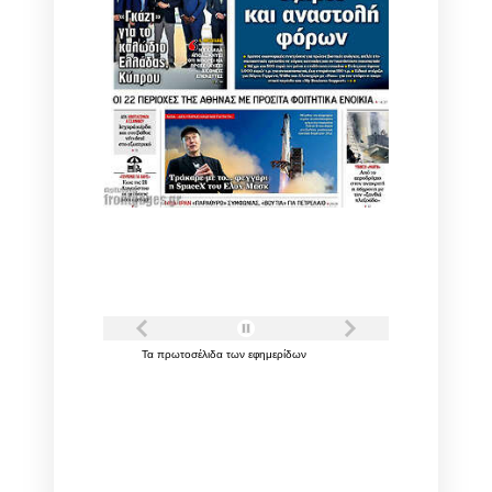
Τα
πρωτοσέλιδα
των
εφημερίδων