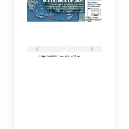
Τα
πρωτοσέλιδα
των
εφημερίδων