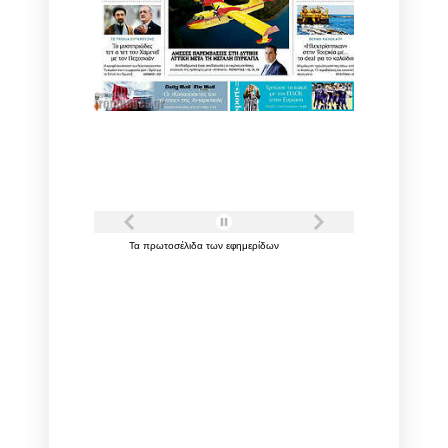
Τα
πρωτοσέλιδα
των
εφημερίδων