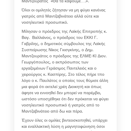
Μαντζουράτος «Θα τα κάψουμε….».
Όλοι οι ομιλητές ζήτησαν να μη φύγει κανένας
γιατρός από Μαντζαβινάτειο αλλά ούτε και
νοσηλευτικό προσωπικό.
Μίλησαν ο πρόεδρος της Λαϊκής Επιτροπής κ.
Βαγ. Βαλλιάνος, ο πρόεδρος του ΕΚΚΙ Γ.
Γαβρίλης, ο δημοτικός σύμβουλος της Λαϊκής
Συσπείρωσης Νίκος Γκισγκίνης, ο Δημ.
Μαντζουράτος ο πρόεδρος της ΕΛΜΕ-ΚΙ Διον.
Γεωργόπουλος, ο εκπρόσωπος των
εργαζομένων Γεράσιμος Παντελειός και ο
χειρούργος κ. Κασπίρης. Στο τέλος πήρε τπο
λόγο ο κ. Παυλάτος ο οποίος τους θύμισε άλλη
μια φορά ότι εκτελεί χρέη Διοικητή και όπως
άφησε να εννοηθεί δεν μπορεί να παρέμβει,
ωστόσο υποσχέθηκε ότι δεν πρόκειται να φύγει
νοσηλευτικό προσωπικό ή γιατρός από το
Μαντζαβινάτειο από δω και πέρα.
Έχουν όλες οι ομιλίες βιντεοσκοπηθεί, υπάρχει
και εναλλακτική λύση η μαγνητοφώνηση όσοι