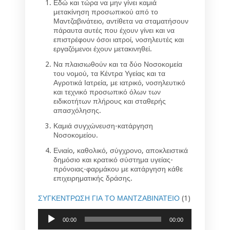
Εδώ και τώρα να μην γίνει καμιά
μετακίνηση προσωπικού από το
Μαντζαβινάτειο, αντίθετα να σταματήσουν
πάραυτα αυτές που έχουν γίνει και να
επιστρέφουν όσοι ιατροί, νοσηλευτές και
εργαζόμενοι έχουν μετακινηθεί.
Να πλαισιωθούν και τα δύο Νοσοκομεία
του νομού, τα Κέντρα Υγείας και τα
Αγροτικά Ιατρεία, με ιατρικό, νοσηλευτικό
και τεχνικό προσωπικό όλων των
ειδικοτήτων πλήρους και σταθερής
απασχόλησης.
Καμιά συγχώνευση-κατάργηση
Νοσοκομείου.
Ενιαίο, καθολικό, σύγχρονο, αποκλειστικά
δημόσιο και κρατικό σύστημα υγείας-
πρόνοιας-φαρμάκου με κατάργηση κάθε
επιχειρηματικής δράσης.
ΣΥΓΚΕΝΤΡΩΣΗ ΓΙΑ ΤΟ ΜΑΝΤΖΑΒΙΝΆΤΕΙΟ
(1)
Audio
00:00
00:00
Player