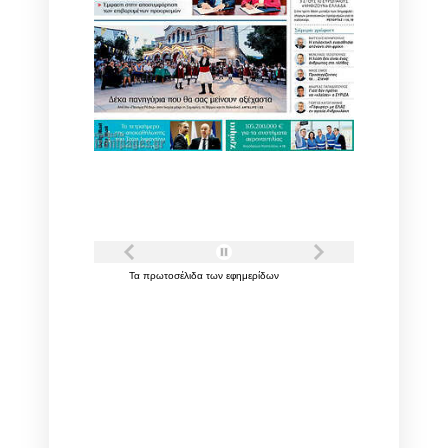
Τα
πρωτοσέλιδα
των
εφημερίδων