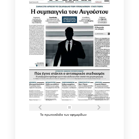
Τα
πρωτοσέλιδα
των
εφημερίδων