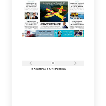
Τα
πρωτοσέλιδα
των
εφημερίδων