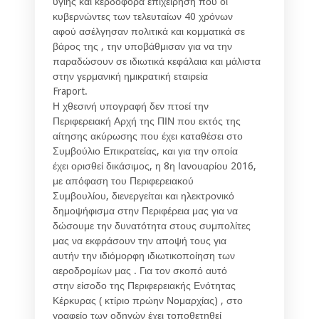
υγιής και κερδοφόρα επιχείρηση που οι
κυβερνώντες των τελευταίων 40 χρόνων
αφού ασέλγησαν πολιτικά και κομματικά σε
βάρος της , την υποβάθμισαν για να την
παραδώσουν σε ιδιωτικά κεφάλαια και μάλιστα
στην γερμανική ημικρατική εταιρεία
Fraport.
Η χθεσινή υπογραφή δεν πτοεί την
Περιφερειακή Αρχή της ΠΙΝ που εκτός της
αίτησης ακύρωσης που έχει καταθέσει στο
Συμβούλιο Επικρατείας, και για την οποία
έχει ορισθεί δικάσιμος, η 8η Ιανουαρίου 2016,
με απόφαση του Περιφερειακού
Συμβουλίου, διενεργείται και ηλεκτρονικό
δημοψήφισμα στην Περιφέρεια μας για να
δώσουμε την δυνατότητα στους συμπολίτες
μας να εκφράσουν την αποψή τους για
αυτήν την ιδιόμορφη ιδιωτικοποίηση των
αεροδρομίων μας . Για τον σκοπό αυτό
στην είσοδο της Περιφερειακής Ενότητας
Κέρκυρας ( κτίριο πρώην Νομαρχίας) , στο
γραφείο των οδηγών έχει τοποθετηθεί