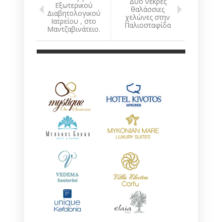
Δύο νεκρές
Εξωτερικού
θαλάσσιες
Διαβητολογικού
χελώνες στην
Ιατρείου , στο
Παλιοσταφίδα
Μαντζαβινάτειο.