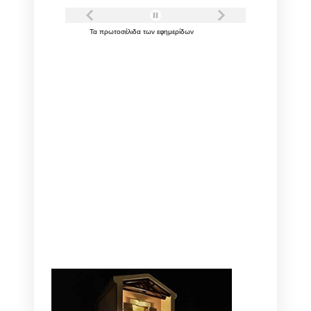
Τα
πρωτοσέλιδα
των
εφημερίδων