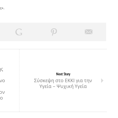
ς».
ης
Next Story
νο
Σύσκεψη στο ΕΚΚΙ για την
Υγεία – Ψυχική Υγεία
ον
μο