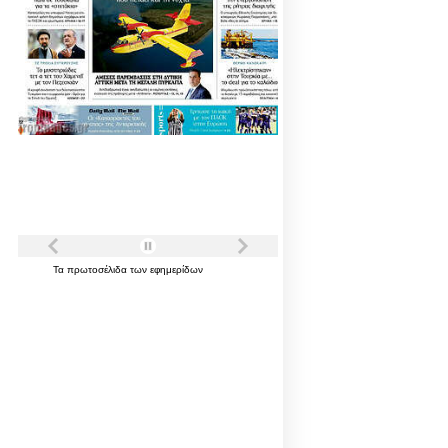
Τα
πρωτοσέλιδα
των
εφημερίδων