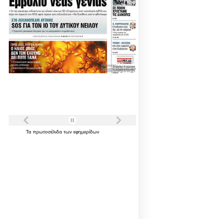
Τα
πρωτοσέλιδα
των
εφημερίδων