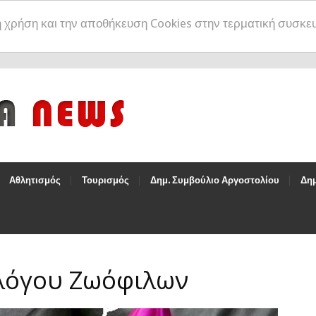
η χρήση και την αποθήκευση Cookies στην τερματική συσκε
Αθλητισμός
Τουρισμός
Δημ. Συμβούλιο Αργοστολίου
Δημ
λλόγου Ζωόφιλων