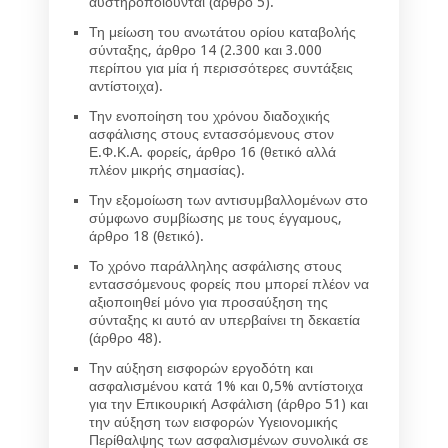
αυστηροποιούνται (άρθρο 5).
Τη μείωση του ανωτάτου ορίου καταβολής
σύνταξης, άρθρο 14 (2.300 και 3.000
περίπου για μία ή περισσότερες συντάξεις
αντίστοιχα).
Την ενοποίηση του χρόνου διαδοχικής
ασφάλισης στους εντασσόμενους στον
Ε.Φ.Κ.Α. φορείς, άρθρο 16 (θετικό αλλά
πλέον μικρής σημασίας).
Την εξομοίωση των αντισυμβαλλομένων στο
σύμφωνο συμβίωσης με τους έγγαμους,
άρθρο 18 (θετικό).
Το χρόνο παράλληλης ασφάλισης στους
εντασσόμενους φορείς που μπορεί πλέον να
αξιοποιηθεί μόνο για προσαύξηση της
σύνταξης κι αυτό αν υπερβαίνει τη δεκαετία
(άρθρο 48).
Την αύξηση εισφορών εργοδότη και
ασφαλισμένου κατά 1% και 0,5% αντίστοιχα
για την Επικουρική Ασφάλιση (άρθρο 51) και
την αύξηση των εισφορών Υγειονομικής
Περίθαλψης των ασφαλισμένων συνολικά σε