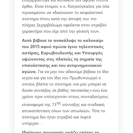
επεξεργάστηκε και κατέθεσε δεν αφήνει τίποτα
όρθιο. Είναι έτοιμος ο κ. Κατρούγκαλος για όλα
προκειμένου να «διασώσει» το ασφαλιστικό
σύστημα όπου κατά την άποψή του «το
πλήρες ξεχαρβάλωμα οφείλεται στον στρεβλό
χαρακτήρα που είχε από την γένεσή του».
Αυτό βέβαια το ανακάλυψε το καλοκαίρι
του 2015 αφού πρώτα έγινε τηλεοπτικός
αστέρας, Ευρωβουλευτής και Υπουργός
υψώνοντας στις πλατείες τη σημαία της
επανάστασης και του αντιμνημονιακού
αγώνα
. Για να μην τον αδικούμε βέβαια το ίδιο
ισχύει και για τον ίδιο τον Πρωθυπουργό ο
οποίος βλέπει το σύστημα
«να μην μπορεί να
δώσει συντάξεις σε βάθος πενταετίας»
ενώ ένα
χρόνο πριν υπόσχονταν στους συνταξιούχους
ης
επαναφορά της 13
σύνταξης και σταδιακή
αποκατάσταση όλων των απωλειών. Τότε το
σύστημα δεν ήταν στρεβλό και λεφτά
υπήρχαν…
Ιδιαίτερης προσοχής χρήζει επίσης το