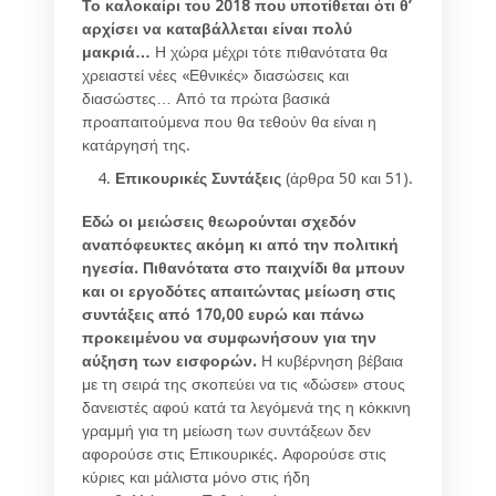
Το καλοκαίρι του 2018 που υποτίθεται ότι θ’
αρχίσει να καταβάλλεται είναι πολύ
μακριά…
Η χώρα μέχρι τότε πιθανότατα θα
χρειαστεί νέες «Εθνικές» διασώσεις και
διασώστες… Από τα πρώτα βασικά
προαπαιτούμενα που θα τεθούν θα είναι η
κατάργησή της.
Επικουρικές Συντάξεις
(άρθρα 50 και 51).
Εδώ οι μειώσεις θεωρούνται σχεδόν
αναπόφευκτες ακόμη κι από την πολιτική
ηγεσία. Πιθανότατα στο παιχνίδι θα μπουν
και οι εργοδότες απαιτώντας μείωση στις
συντάξεις από 170,00 ευρώ και πάνω
προκειμένου να συμφωνήσουν για την
αύξηση των εισφορών.
Η κυβέρνηση βέβαια
με τη σειρά της σκοπεύει να τις «δώσει» στους
δανειστές αφού κατά τα λεγόμενά της η κόκκινη
γραμμή για τη μείωση των συντάξεων δεν
αφορούσε στις Επικουρικές. Αφορούσε στις
κύριες και μάλιστα μόνο στις ήδη