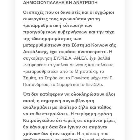
ΔΗΜΟΣΙΟΥΠΑΛΛΗΛΙΚΗ ΑΝΑΤΡΟΠΗ
Οι εποχές που οι δανειστές και οι εγχώριοι
συνεργάτες τους αγωνιούσαν για τη
«μεταρρυθμιστική κόπωση» των
προηγούμενων κυβερνήσεων και την τύχη
της «διατηρησιμότητας των
μεταρρυθμίσεων» στο Σύστημα Κοινωνικής
Ασφάλισης, έχει περάσει ανεπιστρεπτί.
Η
συγκυβέρνηση ΣΥ.ΡΙΖ.Α.-ΑΝ.ΕΛ. έχει βαλθεί
«να φορέσει τα γυαλιά» σε νέους και παλαιούς
«μεταρρυθμιστές» από το Μητσοτάκη, το
Σημίτη, το Σπράο και το Γιαννίτση μέχρι τον Γ.
Παπανδρέου, το Σαμαρά και το Βενιζέλο.
Ότι δεν κατάφεραν να ολοκληρώσουν όλοι
αυτοί, η σημερινή συγκυβέρνηση
αναλαμβάνει με ιδιαίτερο ζήλο και πάθος
να το διεκπεραιώσει. Η περίφημη φράση
Κατρούγκαλου ότι «εμείς σε σαράντα μέρες
θα κάνουμε όσα δεν έγιναν σε σαράντα
χρόνια» δεν ήταν τυχαία.
Η πρόταση που