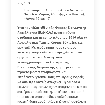
έως 10%.
Ενοποίηση όλων των Ασφαλιστικών
Ταμείων Κύριας Σύνταξης και Εφάπαξ
(άρθρα 19 και 49).
Υπό τον τίτλο «Εθνικός Φορέας Κοινωνικής
Ασφάλισης» (Ε.Φ.Κ.Α.) ενοποιούνται
σταδιακά και μέχρι το τέλος του 2016 όλα τα
Ασφαλιστικά Ταμεία Κύριας Σύνταξης και
εφάπαξ. Με πρόσχημα τους ενιαίους
κανόνες εισφορών και παροχών και τον
οργανωτικό και λειτουργικό
εκσυγχρονισμό του Συστήματος
Κοινωνικής Ασφάλισης χωρίς μελέτη και
προετοιμασία ετοιμάζονται να
«πολτοποιήσουν» τους επιμέρους φορείς
με δύο προφανείς στόχους:
Tη λεηλασία
όσων αποθεματικών έχουν απομείνει σε κάποια
επιμέρους ταμεία και την σταδιακή μετατροπή
τους σε μια υποτυπώδη, υποβαθμισμένη
κρατική δομή αφού πλέον η ιδιωτική ασφάλιση