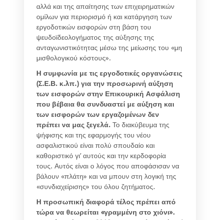
αλλά και της απαίτησης των επιχειρηματικών
ομίλων για περιορισμό ή και κατάργηση των
εργοδοτικών εισφορών στη βάση του
ψευδοϊδεολογήματος της αύξησης της
ανταγωνιστικότητας μέσω της μείωσης του «μη
μισθολογικού κόστους».
Η συμφωνία με τις εργοδοτικές οργανώσεις
(Σ.Ε.Β. κ.λπ.) για την προσωρινή αύξηση
των εισφορών στην Επικουρική Ασφάλιση
που βέβαια θα συνδυαστεί με αύξηση και
των εισφορών των εργαζομένων δεν
πρέπει να μας ξεγελά.
Το διακύβευμα της
ψήφισης και της εφαρμογής του νέου
ασφαλιστικού είναι πολύ σπουδαίο και
καθοριστικό γι’ αυτούς και την κερδοφορία
τους. Αυτός είναι ο λόγος που αποφάσισαν να
βάλουν «πλάτη» και να μπουν στη λογική της
«συνδιαχείρισης» του όλου ζητήματος.
Η προσωπική διαφορά τέλος πρέπει από
τώρα να θεωρείται «γραμμένη στο χιόνι».