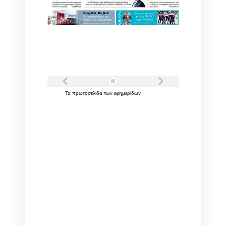
Τα
πρωτοσέλιδα
των
εφημερίδων