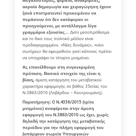
Μεγαλοστομίες, ψέματα, ανακρίβειες,
ακραία δημαγωγία και χειραγώγηση έχουν
ξανά επιστρατευτεί προκειμένου να
περάσουν ότι δεν κατάφεραν οι
προηγούμενοι, με αντάλλαγμα λίγα
γραμμάρια εξουσίας…
Διότι μεσοπρόθεσμα
και το δικό τους πολιτικό μέλλον είναι
προδιαγεγραμμένο. «Νέες δυνάμεις», «νέοι
σωτήρες» θα εφευρεθούν γιατί κάποιος πρέπει
να υπογράψει το τέταρτο μνημόνιο.
Ας επανέλθουμε στη συγκεκριμένη
πρόταση. Βασικό στοιχείο της είναι η
βίαιη,
άμεση κατάργηση του μεταβατικού
χαρακτήρα εφαρμογής σε βάθος 35ετίας του
Ν.3863/2010 (Λοβέρδου – Κουτρουμάνη).
Παρατήρηση:
O
Ν.4336/2015 (τρίτο
μνημόνιο) αναφέρεται στην άμεση
εφαρμογή του Ν.3863/2010 ως έχει, χωρίς
δηλαδή την κατάργηση της μεταβατικής
περιόδου για την πλήρη εφαρμογή του
(υπάρχουν σωρεία Υπουργικών