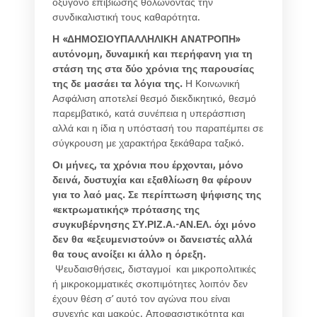
οξυγόνο επιβίωσης θολώνοντας την
συνδικαλιστική τους καθαρότητα.
Η «ΔΗΜΟΣΙΟΥΠΑΛΛΗΛΙΚΗ ΑΝΑΤΡΟΠΗ»
αυτόνομη, δυναμική και περήφανη για τη
στάση της στα δύο χρόνια της παρουσίας
της δε μασάει τα λόγια της.
Η Κοινωνική
Ασφάλιση αποτελεί θεσμό διεκδικητικό, θεσμό
παρεμβατικό, κατά συνέπεια η υπεράσπιση
αλλά και η ίδια η υπόστασή του παραπέμπει σε
σύγκρουση με χαρακτήρα ξεκάθαρα ταξικό.
Οι μήνες, τα χρόνια που έρχονται, μόνο
δεινά, δυστυχία και εξαθλίωση θα φέρουν
για το λαό μας. Σε περίπτωση ψήφισης της
«εκτρωματικής» πρότασης της
συγκυβέρνησης ΣΥ.ΡΙΖ.Α.-ΑΝ.ΕΛ. όχι μόνο
δεν θα «εξευμενιστούν» οι δανειστές αλλά
θα τους ανοίξει κι άλλο η όρεξη.
Ψευδαισθήσεις, δισταγμοί και μικροπολιτικές
ή μικροκομματικές σκοπιμότητες λοιπόν δεν
έχουν θέση σ’ αυτό τον αγώνα που είναι
συνεχής και μακρύς. Αποφασιστικότητα και