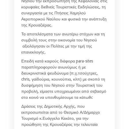
Νησιού την εκπροσώπηση της Κεφαλονιάς στις
κορυφαίες διεθνείς Τουριστικές Εκδηλώσεις, τη
συνεργασία με τις Πτήσεις Χαμηλού
Αεροπορικού Ναύλου και φυσικά την ανάπτυξη
της Κρουαζιέρας.
Τα αποτελέσματα των ανωτέρω στόχων και τη
συμβολή τους στην οικονομία του Νησιού
αξιολόγησαν οι Πολίτες με την τιμή της
επανεκλογής.
Επειδή κατά καιρούς διάφορα para-sites
παραπληροφορούν ανωνύμως ή με
διευκρινιστικά ψευδώνυμα (π.χ.τσούχτρες,
chris, γαϊδούρια, κουνούπια, κλπ) με σκοπό τη
δυσφήμηση του Νησιού στην Τουριστική του
προβολή, είμαστε υποχρεωμένοι από σεβασμό
στο κοινό να υπενθυμίσουμε τα κάτωθι:
Δράσεις της Δημοτικής Αρχής, που
εκπροσωπείται από το Θεσμικό Α/Δήμαρχο
Τουρισμό κ.Ευάγγελο Κεκάτο, για την
προώθηση της Κρουαζιέρας την τελευταία