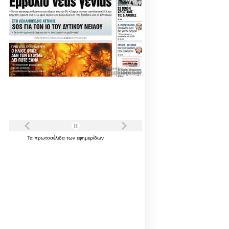
Τα
πρωτοσέλιδα
των
εφημερίδων