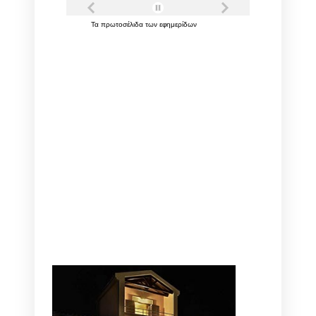
Τα
πρωτοσέλιδα
των
εφημερίδων