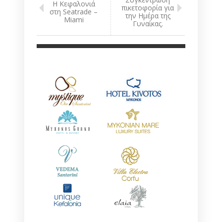
H Κεφαλονιά
πικετοφορία για
στη Seatrade –
την Ημέρα της
Miami
Γυναίκας.