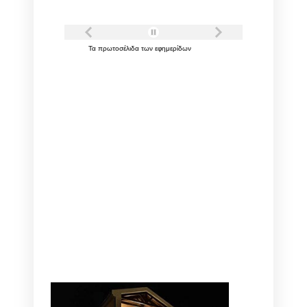
Τα
πρωτοσέλιδα
των
εφημερίδων