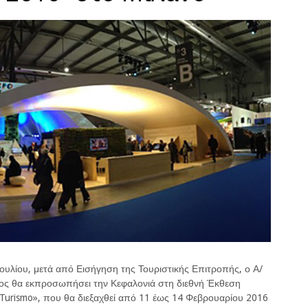
υλίου, μετά από Εισήγηση της Τουριστικής Επιτροπής, ο Α/
ος θα εκπροσωπήσει την Κεφαλονιά στη διεθνή Έκθεση
l Turismo», που θα διεξαχθεί από 11 έως 14 Φεβρουαρίου 2016