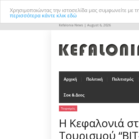
Χρησιμοποιώντας την ιστοσελίδα μας συμφωνείτε με τ
περισσότερα κάντε κλικ εδώ
Kefalonia News | August 6, 2026
Αρχική
Πολιτική
Πολιτισμός
Σοκ & Δεος
Τουρισμός
Η Κεφαλονιά στ
Τουρισμού “BIT