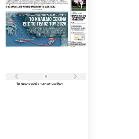
Τα
πρωτοσέλιδα
των
εφημερίδων