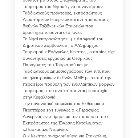
Τουρισμού του Νησιού , να συναντήσουν
Ταξιδιωτικούς πράκτορες, εκπροσώπους
Αεροπορικών Εταιρειών και αντιπροσώπους
διεθνών Ταξιδιωτικών Εταιρειών που
δραστηριοποιούνται στο Ιόνιο.
Το Νησί εκπροσώπησε , με Απόφασή του
Δημοτικού Συμβουλίου , ο Α/Δήμαρχος
Τουρισμού κ.Ευάγγελος Κεκάτος , ο οποίος είχε
συναντήσεις εργασίας με Θεσμικούς
Παράγοντες του Τουρισμού και με
Ταξιδιωτικούς Δημοσιογράφους των εντύπων
και ηλεκτρονικών διεθνών ΜΜΕ με σκοπό την
περαιτέρω προβολή των εναλλακτικών μορφών
Τουρισμού, που αναπτύσσονται με επιτυχία
στην Κεφαλλονιά.
Την οργανωτική επιμέλεια του Εκθεσιακού
Περιπτέρου είχε ευγενώς ο κ.Γεράσιμος
Αυγερινός ενώ τίμησε με την παρουσία του ο
Εκπρόσωπος της Ένωσης Καταλυμάτων
κ.Πασκουάλε Νταμίγκο.
Ο κ.Κεκάτος αναχωρεί αύριο για Στοκχόλμη,