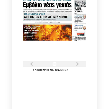
Τα
πρωτοσέλιδα
των
εφημερίδων