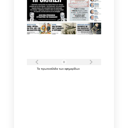
Τα
πρωτοσέλιδα
των
εφημερίδων