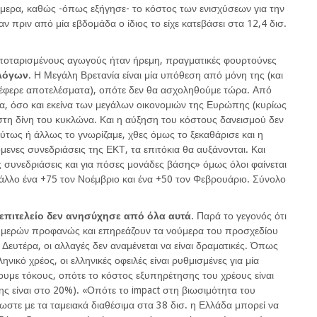
ύμερα, καθώς -όπως εξήγησε- το κόστος των ενισχύσεων για την
αν πριν από μία εβδομάδα ο ίδιος το είχε κατεβάσει στα 12,4 δισ.
οταρισμένους αγωγούς ήταν ήρεμη, πραγματικές φουρτούνες
ολόγων
. Η Μεγάλη Βρετανία είναι μία υπόθεση από μόνη της (και
 έφερε αποτελέσματα), οπότε δεν θα ασχοληθούμε τώρα. Από
α, όσο και εκείνα των μεγάλων οικονομιών της Ευρώπης (κυρίως
 στη δίνη του κυκλώνα. Και η αύξηση του κόστους δανεισμού δεν
ούτως ή άλλως το γνωρίζαμε, χθες όμως το ξεκαθάρισε και η
όμενες συνεδριάσεις της ΕΚΤ, τα επιτόκια θα αυξάνονται. Και
συνεδριάσεις και για πόσες μονάδες βάσης» όμως όλοι φαίνεται
άλλο ένα +75 τον Νοέμβριο και ένα +50 τον Φεβρουάριο. Σύνολο
 επιτελείο δεν ανησύχησε από όλα αυτά
. Παρά το γεγονός ότι
ν ημερών προφανώς και επηρεάζουν τα νούμερα του προσχεδίου
Δευτέρα, οι αλλαγές δεν αναμένεται να είναι δραματικές. Όπως
ηνικό χρέος, οι ελληνικές οφειλές είναι ρυθμισμένες για μία
νουμε τόκους, οπότε το κόστος εξυπηρέτησης του χρέους είναι
ς είναι στο 20%). «Οπότε το impact στη βιωσιμότητα του
λωστε με τα ταμειακά διαθέσιμα στα 38 δισ. η Ελλάδα μπορεί να