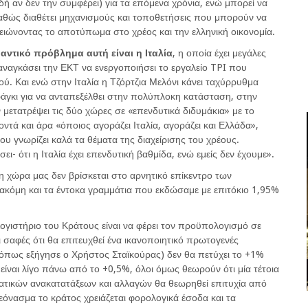
αδή αν δεν την συμφέρει) για τα επόμενα χρόνια, ενώ μπορεί να
 καθώς διαθέτει μηχανισμούς και τοποθετήσεις που μπορούν να
μειώνοντας το αποτύπωμα στο χρέος και την ελληνική οικονομία.
αντικό πρόβλημα αυτή είναι η Ιταλία
, η οποία έχει μεγάλες
 αναγκάσει την ΕΚΤ να ενεργοποιήσει το εργαλείο TPI που
ύ. Και ενώ στην Ιταλία η Τζόρτζια Μελόνι κάνει ταχύρρυθμα
άγκι για να ανταπεξέλθει στην πολύπλοκη κατάσταση, στην
 μετατρέψει τις δύο χώρες σε «επενδυτικά διδυμάκια» με το
οντά και άρα «όποιος αγοράζει Ιταλία, αγοράζει και Ελλάδα»,
 γνωρίζει καλά τα θέματα της διαχείρισης του χρέους.
- ότι η Ιταλία έχει επενδυτική βαθμίδα, ενώ εμείς δεν έχουμε».
η χώρα μας δεν βρίσκεται στο αρνητικό επίκεντρο των
 ακόμη και τα έντοκα γραμμάτια που εκδώσαμε με επιτόκιο 1,95%
Λογιστήριο του Κράτους είναι να φέρει τον προϋπολογισμό σε
ι σαφές ότι θα επιτευχθεί ένα ικανοποιητικό πρωτογενές
όπως εξήγησε ο Χρήστος Σταϊκούρας) δεν θα πετύχει το +1%
 είναι λίγο πάνω από το +0,5%, όλοι όμως θεωρούν ότι μία τέτοια
ατικών ανακατατάξεων και αλλαγών θα θεωρηθεί επιτυχία από
λεόνασμα το κράτος χρειάζεται φορολογικά έσοδα και τα