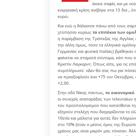
έκανε σαφές και με νο
ενεργειακή κρίση ανέβηκε στα 13 δισ., ότ
ευρώ.
Και ενώ η θάλασσα πάνω από τους σαμπ
χτύπησαν κυρίως
τα επιτόκια των ομ
η παρέμβαση της Τράπεζας της Αγγλίας
την άλλη όμως, τόσο τα ελληνικά ομόλογ
Γερμανίας και φυσικά Ιταλίας) βρέθηκαν
φαίνεται να σταματά σύντομα, κάτι που 
Κριστίν Λαγκαρντ. Όπως είπε, για τις επ
συμπλήρωσε: «Δεν θα σας πω για πόσες 
να προεξοφλούν ένα +75 τον Οκτώβριο, 
+2,00.
Στην οδό Νίκης πάντως,
το οικονομικό
οι συνεχείς αναταράξεις των τελευταίω
του προϋπολογισμού που κατατίθεται τη 
εξηγούν στελέχη που διαχειρίζονται το ελλ
10ετία και μάλιστα για αυτές δεν πληρώ
στο 10% (όταν ο μέσος όρος της Ευρώπη
χρέους μας είναι μικρό» μας τόνισαν. Άλ