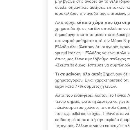
μην βγαίνει στις αγορές αν το θέλει (δηλ
αντέξει σημαντικές αυξήσεις επιτοκίων,
ισοσκελίζουν την άνοδο των επιτοκίων, 
Αν υπάρχει
κάποια χώρα που έχει σημ
χρηματοδοτήσεις και δεν αποκλείεται να
δημιούργησε κατά τα μέσα του καλοκαιριο
οικονομικά μαθήματα από τον Μάριο Ντρ
Ελλάδα όλοι βλέπουν ότι οι αγορές έχουν
spread Ιταλίας – Ελλάδας να είναι πολύ κ
όπως μας έλεγε υψηλόβαθμο στέλεχος που
«Σκεφτείτε όμως -έσπευσε να συμπληρώσει
Τι σημαίνουν όλα αυτά;
Σημαίνουν ότι 
χρηματαγορών. Είναι χαρακτηριστικό ότι
είχαν κατά 77% συμμετοχή ξένων.
Αυτό που ενδιαφέρει, λοιπόν, το Γενικό 
τέτοιο σημείο, ώστε τη Δευτέρα να γίνετα
πλεόνασμα του χρόνου, το οποίο όμως (
που είχε τεθεί ως στόχος. Πιθανότατα να
επίδοση μέσα σε αυτή την περίοδο δραμ
τις αγορές. Άλλωστε για να επιτευχθεί π