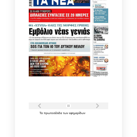
Τα
πρωτοσέλιδα
των
εφημερίδων