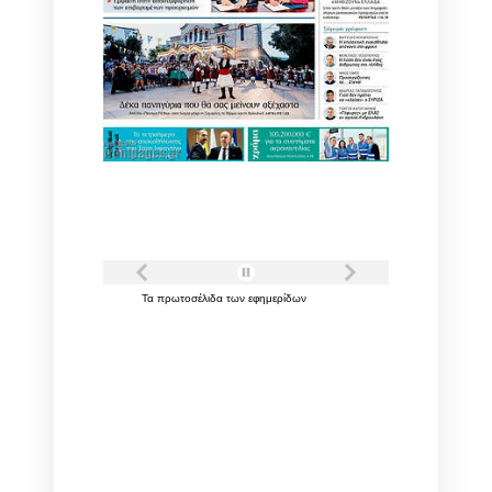
Τα
πρωτοσέλιδα
των
εφημερίδων