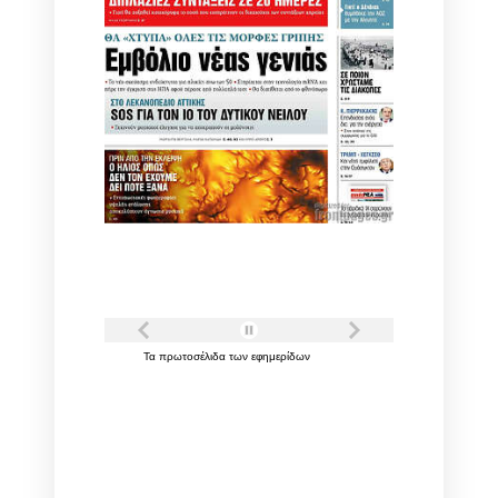
Τα
πρωτοσέλιδα
των
εφημερίδων