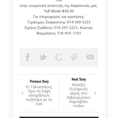
στην τουριστική ανάπτυξη της Κεφαλονιάς μας.
Full dinner $50.00
Για πληροφορίες και κρατήσεις:
Γεράσιμος Στεφανίτσης 914-309-5233
Ειρήνη Σταθάτου 516-297-2221, Κώστας
Βαγγελάτος 718-415–7101
Next Story
Previous Story
Φύσηξε
Θ. Γαλιατσάτος:
Πυλαρινός
Πριν τη λήψη
αέρας στο
αποφάσεων
Ληξουριώτικο
συζητάμε με το
Καρναβάλι
λαό
+video