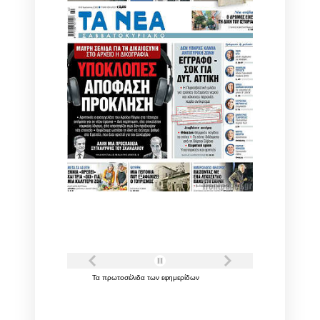
Τα
πρωτοσέλιδα
των
εφημερίδων