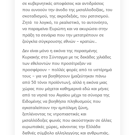
σε κυβερνητικές αποφάσεις και αντιδράσεις
που ευνοούν την άνοδο της μισαλλοδοξίας, του
σκοταδισμού, της ακροδεξιάς, του ρατσισμού.
Ζητά το λογικό, το ρεαλιστικό, το αυτονόητο,
να παραμείνει Ευρώπη και να ακυρώσει στην
πράξη τα σενάρια που την μετατρέπουν σε
ζούγκλα σύγκρουσης εθνών – κρατών..
Δεν είναι μόνο η εικόνα της περασμένης
Κυριακής στο Σύνταγμα με τις δεκάδες χιλιάδες
των εθελοντών που προσέτρεξαν να
προσφέρουν – πολλές φορές από το υστέρημά
τους – για να βοηθήσουν (μαζεύτηκαν πάνω
από 50 τόνοι προϊόντων), αλλά η εικόνα μιας
χώρας που μάχεται καθημερινά εδώ και μήνες
από τα νησιά του Αιγαίου μέχρι τα σύνορα της
Ειδομένης να βοηθήσει πληθυσμούς που
εγκαταλείπουν την εμπόλεμη ζώνη,
ξεπλένοντας τις ντροπιαστικές και
μισαλλόδοξες φωνές που ακούστηκαν σε άλλες
ευρωπαϊκές χώρες, κάνοντας την Ελλάδα
διεθνές σύμβολο αλληλεγγύης και ανθρωπιάς.