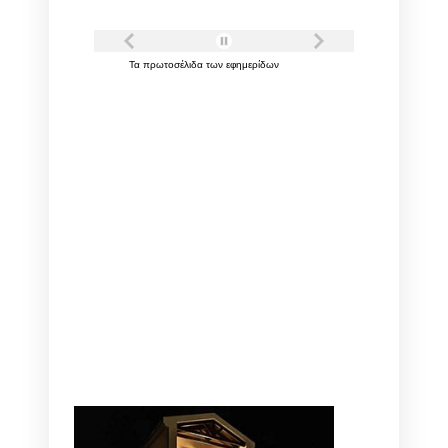
Τα
πρωτοσέλιδα
των
εφημερίδων