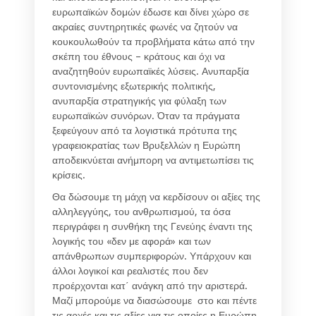
ευρωπαϊκών δομών έδωσε και δίνει χώρο σε
ακραίες συντηρητικές φωνές να ζητούν να
κουκουλωθούν τα προβλήματα κάτω από την
σκέπη του έθνους – κράτους και όχι να
αναζητηθούν ευρωπαϊκές λύσεις. Ανυπαρξία
συντονισμένης εξωτερικής πολιτικής,
ανυπαρξία στρατηγικής για φύλαξη των
ευρωπαϊκών συνόρων. Όταν τα πράγματα
ξεφεύγουν από τα λογιστικά πρότυπα της
γραφειοκρατίας των Βρυξελλών η Ευρώπη
αποδεικνύεται ανήμπορη να αντιμετωπίσει τις
κρίσεις.
Θα δώσουμε τη μάχη να κερδίσουν οι αξίες της
αλληλεγγύης, του ανθρωπισμού, τα όσα
περιγράφει η συνθήκη της Γενεύης έναντι της
λογικής του «δεν με αφορά» και των
απάνθρωπων συμπεριφορών. Υπάρχουν και
άλλοι λογικοί και ρεαλιστές που δεν
προέρχονται κατ΄ ανάγκη από την αριστερά.
Μαζί μπορούμε να διασώσουμε στο και πέντε
τις αρχές και τις αξίες για τις οποίες η Ευρώπη