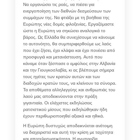
Να οργανώσει τις ροές, να πιέσει για
ενεργοποίηση των διεθνών δεσμεύσεων των
συμμάχων της. Να φτιάξει με τη βοήθεια της
Ευρώπης νέες δομές φιλοξενίας. Εργαζόμαστε
ώστε η Ευρώπη να σηκώσει αναλογικά το
βάρος. Ως Ελλάδα θα συνεχίσουμε να κάνουμε
το αυτονόητο, θα συμπεριφερθούμε ως λαός
που έχει ζήσει, έχει κλάψει και έχει πονέσει από
προσφυγιά και μετανάστευση. Αυτό που
κάναμε όταν ξέσπασε ο εμφύλιος στην Αλβανία
και την Γιουγκοσλαβία, κι ας βλέπουμε σήμερα
τους ηγέτες των κρατών αυτών και των
διαδοχών κρατών τους, να κλείνουν τα σύνορα.
Τα αποθέματα αλληλεγγύης και ανθρωπιάς του
λαού μας αποδεικνύονται στην πράξη
γιγαντιαία. Οι ελάχιστες εκδηλώσεις
ρατσιστικού μίσους που εκδηλώθηκαν ήδη
έχουν περιθωριοποιηθεί αξιακά και ηθικά.
Η Ευρώπη δυστυχώς αποδεικνύεται ανέτοιμη
να διαχειριστεί και αυτή την κρίση με ταχύτητα
και αποτελεσματικότητα. Η ανυπαρξία