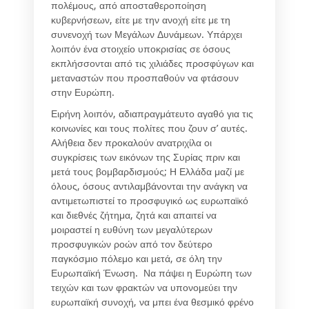
πολέμους, από αποσταθεροποίηση
κυβερνήσεων, είτε με την ανοχή είτε με τη
συνενοχή των Μεγάλων Δυνάμεων. Υπάρχει
λοιπόν ένα στοιχείο υποκρισίας σε όσους
εκπλήσσονται από τις χιλιάδες προσφύγων και
μεταναστών που προσπαθούν να φτάσουν
στην Ευρώπη.
Ειρήνη λοιπόν, αδιαπραγμάτευτο αγαθό για τις
κοινωνίες και τους πολίτες που ζουν σ’ αυτές.
Αλήθεια δεν προκαλούν ανατριχίλα οι
συγκρίσεις των εικόνων της Συρίας πριν και
μετά τους βομβαρδισμούς; Η Ελλάδα μαζί με
όλους, όσους αντιλαμβάνονται την ανάγκη να
αντιμετωπιστεί το προσφυγικό ως ευρωπαϊκό
και διεθνές ζήτημα, ζητά και απαιτεί να
μοιραστεί η ευθύνη των μεγαλύτερων
προσφυγικών ροών από τον δεύτερο
παγκόσμιο πόλεμο και μετά, σε όλη την
Ευρωπαϊκή Ένωση. Να πάψει η Ευρώπη των
τειχών και των φρακτών να υπονομεύει την
ευρωπαϊκή συνοχή, να μπει ένα θεσμικό φρένο