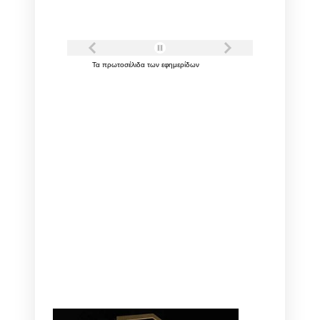
Τα
πρωτοσέλιδα
των
εφημερίδων