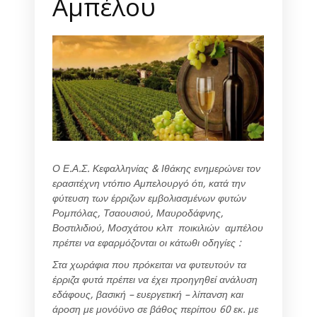
Aμπέλου
Ο Ε.Α.Σ. Κεφαλληνίας & Ιθάκης ενημερώνει τον
ερασιτέχνη ντόπιο Αμπελουργό ότι, κατά την
φύτευση των έρριζων εμβολιασμένων φυτών
Ρομπόλας, Τσαουσιού, Μαυροδάφνης,
Βοστιλιδιού, Μοσχάτου κλπ ποικιλιών αμπέλου
πρέπει να εφαρμόζονται οι κάτωθι οδηγίες :
Στα χωράφια που πρόκειται να φυτευτούν τα
έρριζα φυτά πρέπει να έχει προηγηθεί ανάλυση
εδάφους, βασική – ευεργετική – λίπανση και
άροση με μονόϋνο σε βάθος περίπου 60 εκ. με