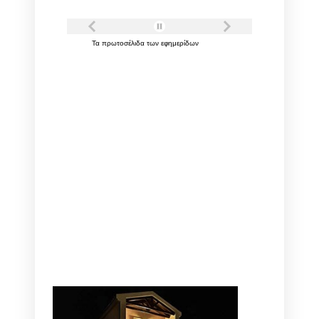
Τα
πρωτοσέλιδα
των
εφημερίδων