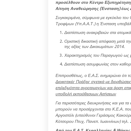
προσέλθουν στο Κέντρο Εξυπηρέτησης
Αίτηση Αναθεώρησης (Ένσταση) έως Δ
Συγκεκριμένα, σύμφωνα με εγκύκλιο το
Τροφίμων (Υπ.Α.Α.Τ.) η
Ένσταση υποβάλλε
Διαπίστωση ανακριβειών στα ατομικ
Οριστική δικαστική απόφαση μετά τη
της αξίας των Δικαιωμάτων 2014.
Χαρακτηρισμός του Παραγωγού ως 
Διαπίστωση ασυμφωνίας στον καθορι
Επιπροσθέτως, ο Ε.Α.Σ. ενημερώνει ότι τ
Διοικητικές Πράξεις σχετικά με διορθώσ
επιλεξιμότητα αγροτεμαχίων και άρση επι
υποβολή εκπρόθεσμων Αιτήσεων
Για περισσότερες διευκρινήσεις και για τ
μπορούν να προσέρχονται στο Κ.Ε.Α. που 
Αργοστόλι (υπεύθυνοι Γεράσιμος Κακούρ
Κότσορου Πτυχ. Πανεπ. Ιωαννίνων) τηλ.
Από τον Ε.Α.Σ. Κεφαλληνίας & Ιθάκης