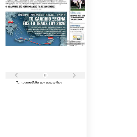
Τα
πρωτοσέλιδα
των
εφημερίδων