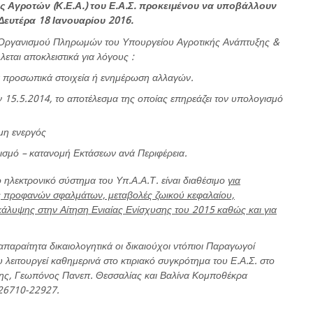
 Αγροτών (Κ.Ε.Α.) του Ε.Α.Σ. προκειμένου να υποβάλλουν
ευτέρα 18 Ιανουαρίου 2016.
υ Οργανισμού Πληρωμών του Υπουργείου Αγροτικής Ανάπτυξης &
ται αποκλειστικά για λόγους :
ά προσωπικά στοιχεία ή ενημέρωση αλλαγών.
ν 15.5.2014, το αποτέλεσμα της οποίας επηρεάζει τον υπολογισμό
μη ενεργός
σμό – κατανομή Εκτάσεων ανά Περιφέρεια.
ο ηλεκτρονικό σύστημα του Υπ.Α.Α.Τ. είναι διαθέσιμο
για
εις προφανών σφαλμάτων, μεταβολές ζωικού κεφαλαίου,
κάλυψης στην Αίτηση Ενιαίας Ενίσχυσης του 2015 καθώς και για
α απαραίτητα δικαιολογητικά οι δικαιούχοι ντόπιοι Παραγωγοί
λειτουργεί καθημερινά στο κτιριακό συγκρότημα του Ε.Α.Σ. στο
ης, Γεωπόνος Πανεπ. Θεσσαλίας και Βαλίνα Κομποθέκρα
 26710-22927.