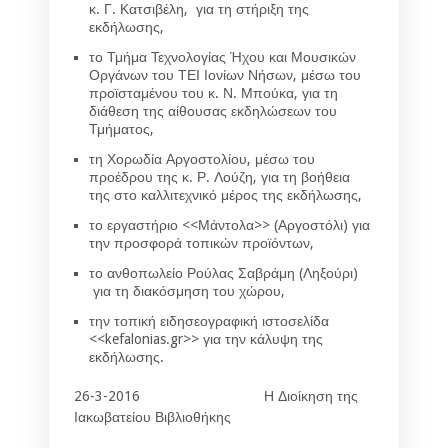
κ. Γ. Κατσιβέλη, για τη στήριξη της
εκδήλωσης,
το Τμήμα Τεχνολογίας Ήχου και Μουσικών
Οργάνων του ΤΕΙ Ιονίων Νήσων, μέσω του
προϊσταμένου του κ. Ν. Μπούκα, για τη
διάθεση της αίθουσας εκδηλώσεων του
Τμήματος,
τη Χορωδία Αργοστολίου, μέσω του
προέδρου της κ. Ρ. Λούζη, για τη βοήθεια
της στο καλλιτεχνικό μέρος της εκδήλωσης,
το εργαστήριο <<Μάντολα>> (Αργοστόλι) για
την προσφορά τοπικών προϊόντων,
το ανθοπωλείο Ρούλας Σαβράμη (Ληξούρι)
για τη διακόσμηση του χώρου,
την τοπική ειδησεογραφική ιστοσελίδα
<<kefalonias.gr>> για την κάλυψη της
εκδήλωσης.
26-3-2016 Η Διοίκηση της
Ιακωβατείου Βιβλιοθήκης