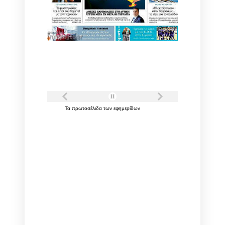
Τα
πρωτοσέλιδα
των
εφημερίδων