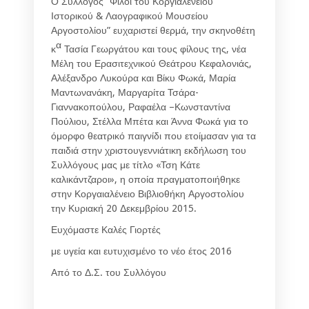
Ο Σύλλογος ”Φίλοι του Κοργιαλενείου
Ιστορικού & Λαογραφικού Μουσείου
Αργοστολίου” ευχαριστεί θερμά, την σκηνοθέτη
α
κ
Τασία Γεωργάτου και τους φίλους της, νέα
Μέλη του Ερασιτεχνικού Θεάτρου Κεφαλονιάς,
Αλέξανδρο Λυκούρα και Βίκυ Φωκά, Μαρία
Μαντωνανάκη, Μαργαρίτα Τσάρα-
Γιαννακοπούλου, Ραφαέλα –Κωνσταντίνα
Πούλιου, Στέλλα Μπέτα και Άννα Φωκά για το
όμορφο θεατρικό παιγνίδι που ετοίμασαν για τα
παιδιά στην χριστουγεννιάτικη εκδήλωση του
Συλλόγους μας με τίτλο «Τση Κάτε
καλικάντζαροι», η οποία πραγματοποιήθηκε
στην Κοργαιαλένειο Βιβλιοθήκη Αργοστολίου
την Κυριακή 20 Δεκεμβρίου 2015.
Ευχόμαστε Καλές Γιορτές
με υγεία και ευτυχισμένο το νέο έτος 2016
Από το Δ.Σ. του Συλλόγου