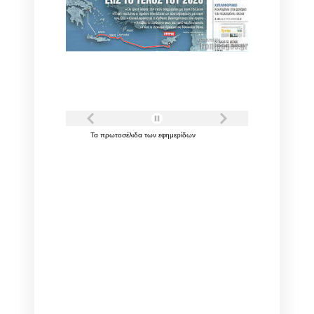
Τα
πρωτοσέλιδα
των
εφημερίδων