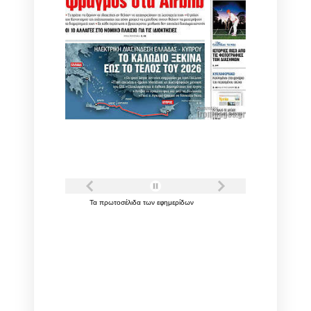
Τα
πρωτοσέλιδα
των
εφημερίδων