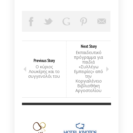
Next Story
Εκπαιδευτικό
πρόγραμμα για
Previous Story
παιδιά
Ο κύριος
«Συλλέγω
Λουκέρης και το
Εμπειρίες» από
συγγενολόι του
την
Κοργιαλένειο
Βιβλιοθήκη
Αργοστολίου