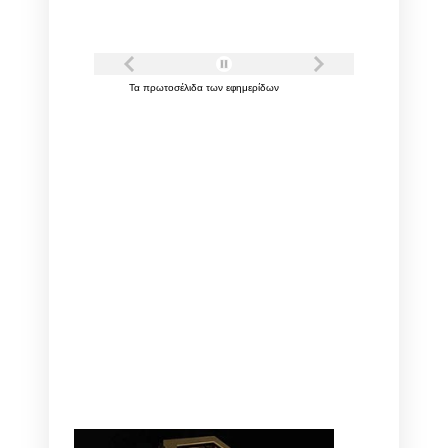
Τα
πρωτοσέλιδα
των
εφημερίδων