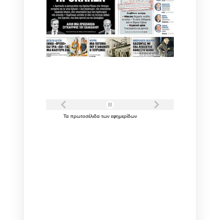
Τα
πρωτοσέλιδα
των
εφημερίδων