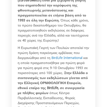
(EuroBirdwatch) είναι μια ξεχωριστή γιορτή
που σηματοδοτεί την κορύφωση της
φθινοπωρινής μετανάστευσης και
πραγματοποιείται σε ετήσια βάση από το
1993 σε όλη την Ευρώπη
. Όπως κάθε χρόνο,
το πρώτο δεκαπενθήμερο του Οκτωβρίου, θα
πραγματοποιηθούν εκδηλώσεις σε διάφορες
περιοχές ανά την Ελλάδα, αλλά και ταυτόχρονα
σε 40 χώρες της Ευρώπης!
Η Ευρωπαϊκή Γιορτή των Πουλιών αποτελεί την
πρώτη δράση παγκόσμιας εμβέλειας που
διοργανώθηκε από τη
BirdLife International
και
η οποία πραγματοποιήθηκε για πρώτη φορά
για πρώτη φορά στις 9-10 Οκτωβρίου 1993 σε
περισσότερες από 100 χώρες.
Στην Ελλάδα ο
συντονισμός των εκδηλώσεων γίνεται από
την Ελληνική ΟΡΝΙΘΟΛΟΓΙΚΗ Εταιρεία,
εθνικό εταίρο της BirdLife, σε συνεργασία
με πλήθος φορέων
όπως Κέντρα
Περιβαλλοντικής Εκπαίδευσης, Φορείς
Διαχείρισης Προστατευόμενων Περιοχών,