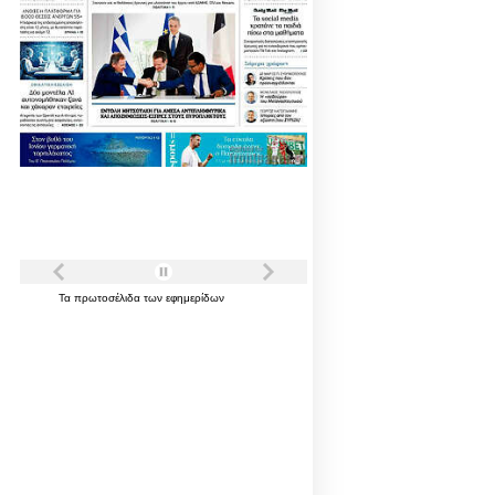
Τα
πρωτοσέλιδα
των
εφημερίδων