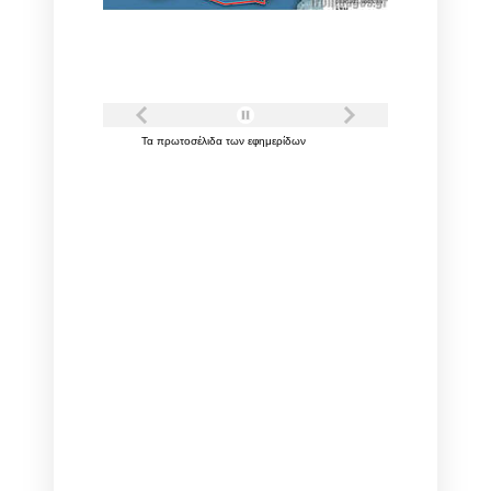
Τα
πρωτοσέλιδα
των
εφημερίδων