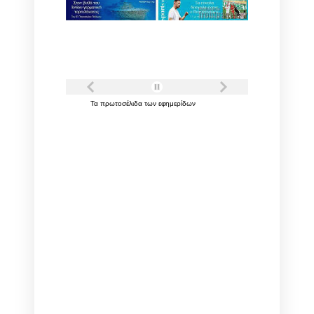
Τα
πρωτοσέλιδα
των
εφημερίδων