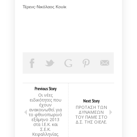
Τέρενς-Νικόλαος Κουίκ
Previous Story
Oι νέες
ειδικότητες που
Next Story
έχουν
ΠΡΟΤΑΣΗ ΤΩΝ
ανακοινωθεί για
ΔΥΝΑΜΕΩΝ
το φθινοπωρινό
ΤΟΥ ΠΑΜΕ ΣΤΟ
εξάμηνο 2013
Δ.Σ. ΤΗΣ ΟΙΕΛΕ.
στα Ι.Ε.Κ. και
Σ.Ε.Κ.
Κεφαλληνίας.