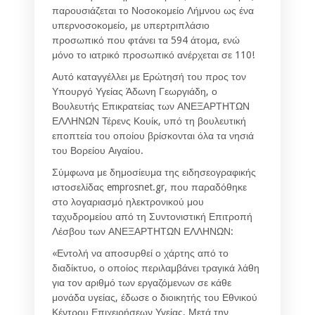
παρουσιάζεται το Νοσοκομείο Λήμνου ως ένα
υπερνοσοκομείο, με υπερτριπλάσιο
προσωπικό που φτάνει τα 594 άτομα, ενώ
μόνο το ιατρικό προσωπικό ανέρχεται σε 110!
Αυτό καταγγέλλει με Ερώτησή του προς τον
Υπουργό Υγείας Άδωνη Γεωργιάδη, ο
Βουλευτής Επικρατείας των ΑΝΕΞΑΡΤΗΤΩΝ
ΕΛΛΗΝΩΝ Τέρενς Κουίκ, υπό τη βουλευτική
εποπτεία του οποίου βρίσκονται όλα τα νησιά
του Βορείου Αιγαίου.
Σύμφωνα με δημοσίευμα της ειδησεογραφικής
ιστοσελίδας emprosnet.gr, που παραδόθηκε
στο λογαριασμό ηλεκτρονικού μου
ταχυδρομείου από τη Συντονιστική Επιτροπή
Λέσβου των ΑΝΕΞΑΡΤΗΤΩΝ ΕΛΛΗΝΩΝ:
«Εντολή να αποσυρθεί ο χάρτης από το
διαδίκτυο, ο οποίος περιλαμβάνει τραγικά λάθη
για τον αριθμό των εργαζόμενων σε κάθε
μονάδα υγείας, έδωσε ο διοικητής του Εθνικού
Κέντρου Επιχειρήσεων Υγείας. Μετά την