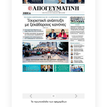
Τα
πρωτοσέλιδα
των
εφημερίδων