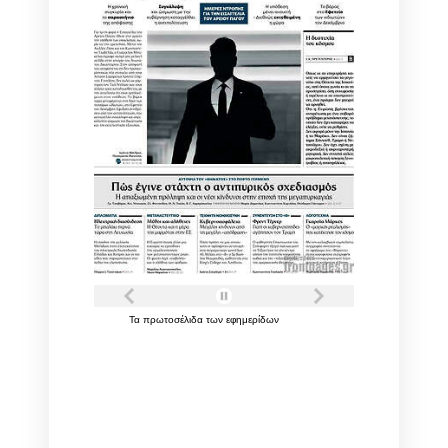
Τα
πρωτοσέλιδα
των
εφημερίδων