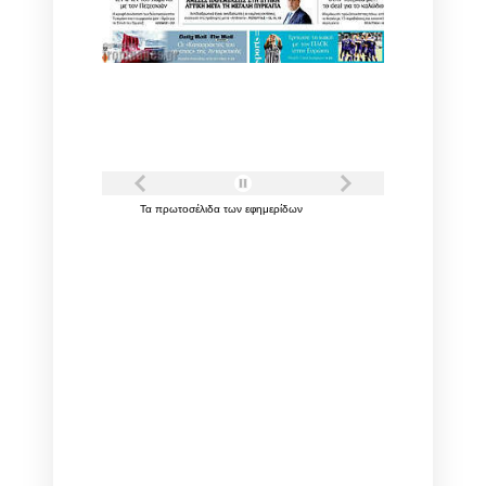
Τα
πρωτοσέλιδα
των
εφημερίδων