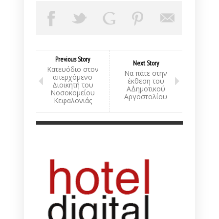
Previous Story
Next Story
Κατευόδιο στον
Να πάτε στην
απερχόμενο
έκθεση του
Διοικητή του
Α΄Δημοτικού
Νοσοκομείου
Αργοστολίου
Κεφαλονιάς