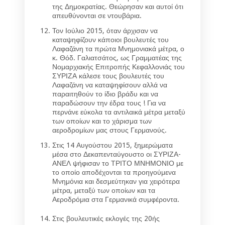
της Δημοκρατίας. Θεώρησαν και αυτοί ότι
απευθύνονται σε ντουβάρια.
Τον Ιούλιο 2015, όταν άρχισαν να
καταψηφίζουν κάποιοι βουλευτές του
Λαφαζάνη τα πρώτα Μνημονιακά μέτρα, ο
κ. Θόδ. Γαλιατσάτος, ως Γραμματέας της
Νομαρχιακής Επιτροπής Κεφαλλονιάς του
ΣΥΡΙΖΑ κάλεσε τους βουλευτές του
Λαφαζάνη να καταψηφίσουν αλλά να
παραιτηθούν το ίδιο βράδυ και να
παραδώσουν την έδρα τους ! Για να
περνάνε εύκολα τα αντιλαικά μέτρα μεταξύ
των οποίων και το χάρισμα των
αεροδρομίων μας στους Γερμανούς.
Στις 14 Αυγούστου 2015, ξημερώματα
μέσα στο Δεκαπενταύγουστο οι ΣΥΡΙΖΑ-
ΑΝΕΛ ψήφισαν το ΤΡΙΤΟ ΜΝΗΜΟΝΙΟ με
το οποίο αποδέχονται τα προηγούμενα
Μνημόνια και δεσμεύτηκαν για χειρότερα
μέτρα, μεταξύ των οποίων και τα
Αεροδρόμια στα Γερμανικά συμφέροντα.
Στις βουλευτικές εκλογές της 20ής