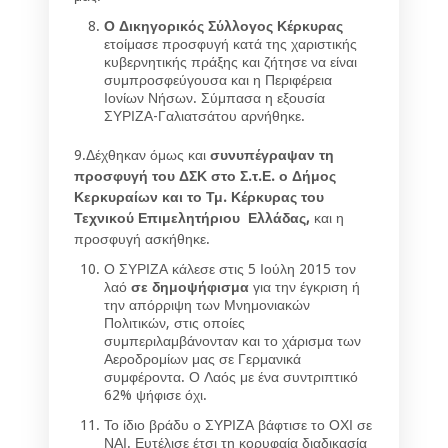
Ο Δικηγορικός Σύλλογος Κέρκυρας
ετοίμασε προσφυγή κατά της χαριστικής
κυβερνητικής πράξης και ζήτησε να είναι
συμπροσφεύγουσα και η Περιφέρεια
Ιονίων Νήσων. Σύμπασα η εξουσία
ΣΥΡΙΖΑ-Γαλιατσάτου αρνήθηκε.
9.Δέχθηκαν όμως και
συνυπέγραψαν τη
προσφυγή του ΔΣΚ στο Σ.τ.Ε. ο Δήμος
Κερκυραίων και το Τμ. Κέρκυρας του
Τεχνικού Επιμελητήριου Ελλάδας,
και η
προσφυγή ασκήθηκε.
Ο ΣΥΡΙΖΑ κάλεσε στις 5 Ιούλη 2015 τον
λαό
σε δημοψήφισμα
για την έγκριση ή
την απόρριψη των Μνημονιακών
Πολιτικών, στις οποίες
συμπεριλαμβάνονταν και το χάρισμα των
Αεροδρομίων μας σε Γερμανικά
συμφέροντα. Ο Λαός με ένα συντριπτικό
62% ψήφισε όχι.
Το ίδιο βράδυ ο ΣΥΡΙΖΑ βάφτισε το ΟΧΙ σε
ΝΑΙ. Ευτέλισε έτσι τη κορυφαία διαδικασία