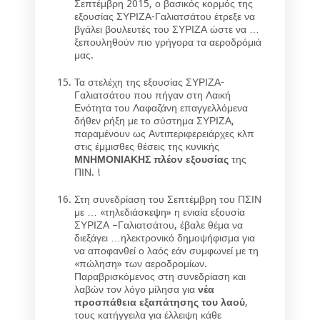
Σεπτέμβρη 2015, ο βασικός κορμός της
εξουσίας ΣΥΡΙΖΑ-Γαλιατσάτου έτρεξε να
βγάλει βουλευτές του ΣΥΡΙΖΑ ώστε να …
ξεπουληθούν πιο γρήγορα τα αεροδρόμιά
μας.
Τα στελέχη της εξουσίας ΣΥΡΙΖΑ-
Γαλιατσάτου που πήγαν στη Λαική
Ενότητα του Λαφαζάνη επαγγελλόμενα
δήθεν ρήξη με το σύστημα ΣΥΡΙΖΑ,
παραμένουν ως Αντιπεριφερειάρχες κλπ
στις έμμισθες θέσεις της κυνικής
ΜΝΗΜΟΝΙΑΚΗΣ πλέον εξουσίας
της
ΠΙΝ. !
Στη συνεδρίαση του Σεπτέμβρη του ΠΣΙΝ
με … «τηλεδιάσκεψη» η ενιαία εξουσία
ΣΥΡΙΖΑ –Γαλιατσάτου, έβαλε θέμα να
διεξάγει …ηλεκτρονικό δημοψήφισμα για
να αποφανθεί ο λαός εάν συμφωνεί με τη
«πώληση» των αεροδρομίων.
Παραβρισκόμενος στη συνεδρίαση και
λαβών τον λόγο μίλησα για
νέα
προσπάθεια εξαπάτησης του λαού
,
τους κατήγγειλα για έλλειψη κάθε