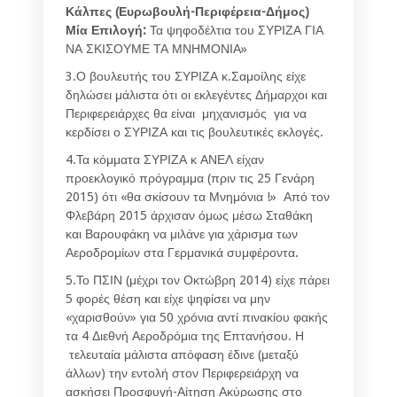
Κάλπες (Ευρωβουλή-Περιφέρεια-Δήμος)
Μία Επιλογή:
Τα ψηφοδέλτια του ΣΥΡΙΖΑ ΓΙΑ
ΝΑ ΣΚΙΣΟΥΜΕ ΤΑ ΜΝΗΜΟΝΙΑ»
3.Ο βουλευτής του ΣΥΡΙΖΑ κ.Σαμοίλης είχε
δηλώσει μάλιστα ότι οι εκλεγέντες Δήμαρχοι και
Περιφερειάρχες θα είναι μηχανισμός για να
κερδίσει ο ΣΥΡΙΖΑ και τις βουλευτικές εκλογές.
4.Τα κόμματα ΣΥΡΙΖΑ κ ΑΝΕΛ είχαν
προεκλογικό πρόγραμμα (πριν τις 25 Γενάρη
2015) ότι «θα σκίσουν τα Μνημόνια !» Από τον
Φλεβάρη 2015 άρχισαν όμως μέσω Σταθάκη
και Βαρουφάκη να μιλάνε για χάρισμα των
Αεροδρομίων στα Γερμανικά συμφέροντα.
5.Το ΠΣΙΝ (μέχρι τον Οκτώβρη 2014) είχε πάρει
5 φορές θέση και είχε ψηφίσει να μην
«χαρισθούν» για 50 χρόνια αντί πινακίου φακής
τα 4 Διεθνή Αεροδρόμια της Επτανήσου. Η
τελευταία μάλιστα απόφαση έδινε (μεταξύ
άλλων) την εντολή στον Περιφερειάρχη να
ασκήσει Προσφυγή-Αίτηση Ακύρωσης στο