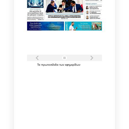
Τα
πρωτοσέλιδα
των
εφημερίδων