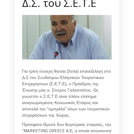
Δ.Σ. του Σ.Ε.Τ.Ε
Για τρίτη συνεχή θητεία (3ετία) επανεξελέγη στο
Δ.Σ του Συνδέσμου Ελληνικών Τουριστικών
Επιχειρήσεων (Σ.Ε.Τ.Ε), ο Πρόεδρος της
Ένωσης μας κ. Σπύρος Γαλιατσάτος. Ως
γνωστόν ο Σ.Ε.Τ.Ε είναι πλέον επίσημα
αναγνωρισμένος Κοινωνικός Εταίρος και
αποτελεί την “ομπρέλα” όλων των τουριστικών
επιχειρήσεων της Χώρας.
Πρόσφατα ίδρυσε δυο θυγατρικές εταιρείες, την
“MARKETING GREECE Α.Ε, η οποία αποσκοπεί