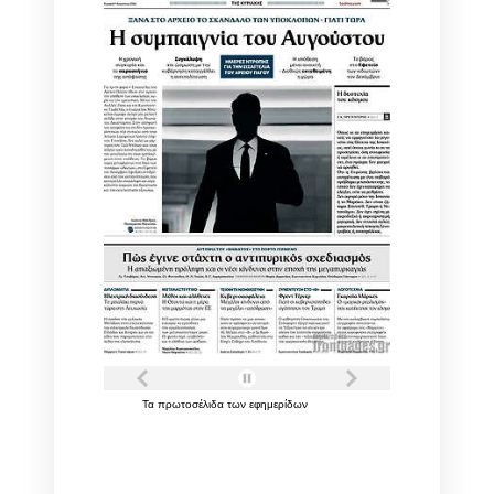
Τα
πρωτοσέλιδα
των
εφημερίδων