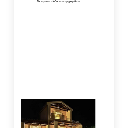
Τα
πρωτοσέλιδα
των
εφημερίδων