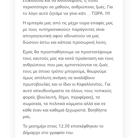
επικίνδυνα και να κινδυνέψουν, ή πολύ
περισσότερο να χαθούν, ανθρώπινες ζωές. Για
το λόγο αυτό ζητάμε να γίνει κάτι …ΤΩΡΑ. !!!!
Η εμπειρία μας από τις μέχρι τώρα επαφές μας
με τους «υπηρεσιακούς» παράγοντες είναι
απογοητευτική αφού αδυνατούν να μας
δώσουν έστω και κάποια προσωρινή λύση.
Εμείς θα προσπαθήσουμε να προστατέψουμε
τους εαυτούς μας και κατά προέκταση και τους
ανθρώπους που μας εμπιστεύονται τις ζωές
τους με όποιο τρόπο μπορούμε, θεωρούμε
όμως απόλυτη ανάγκη να αναλάβουν
πρωτοβουλίες και οι ίδιοι οι Κεφαλλονίτες. Για
αυτό απευθυνόμαστε σε όλους τους τοπικούς
φορείς (βουλευτή, δήμο, περιφέρεια), τα
σωματεία, τα πολιτικά κόμματα αλλά και σε
κάθε έναν και καθεμιά ξεχωριστά. Βοηθήστε
μας.
Το μεσημέρι στιος 12.30 επισκέφθηκαν το
Δήμαρχο στο γραφείο του.