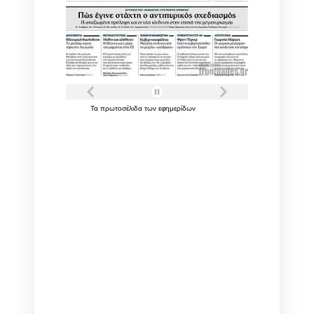
Τα
πρωτοσέλιδα
των
εφημερίδων