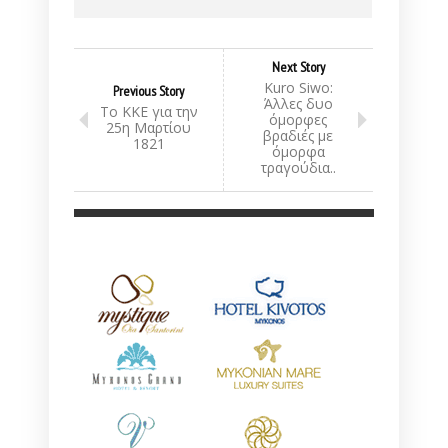
Next Story
Kuro Siwo:
Previous Story
Άλλες δυο
Το ΚΚΕ για την
όμορφες
25η Μαρτίου
βραδιές με
1821
όμορφα
τραγούδια..