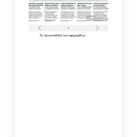
Τα
πρωτοσέλιδα
των
εφημερίδων