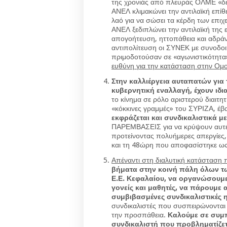
της χρονιάς από πλευράς ΟΛΜΕ «δε
ΑΝΕΛ κλιμακώνει την αντιλαϊκή επίθ
λαό για να σώσει τα κέρδη των επι
ΑΝΕΛ ξεδιπλώνει την αντιλαϊκή της
απογοήτευση, ηττοπάθεια και αδράν
αντιπολίτευση οι ΣΥΝΕΚ με συνοδο
πριμοδοτούσαν σε «αγωνιστικότητα»
ευθύνη για την κατάσταση στην Ομ
Στην καλλιέργεια αυταπατών για
κυβερνητική εναλλαγή, έχουν ιδ
το κίνημα σε ρόλο αριστερού διαιτη
«κόκκινες γραμμές» του ΣΥΡΙΖΑ, έβ
εκφράζεται και συνδικαλιστικά 
ΠΑΡΕΜΒΑΣΕΙΣ για να κρύψουν αυτές
προτείνοντας πολυήμερες απεργίες, 
και τη 48ώρη που αποφασίστηκε ως
Απέναντι στη διαλυτική κατάσταση π
βήματα στην κοινή πάλη όλων τ
Ε.Ε.­ Κεφαλαίου, να οργανώσουμε
γονείς και μαθητές, να πάρουμε
συμβιβασμένες συνδικαλιστικές 
συνδικαλιστές που συσπειρώνονται
την προσπάθεια.
Καλούμε σε συμπ
συνδικαλιστή που προβληματίζετ