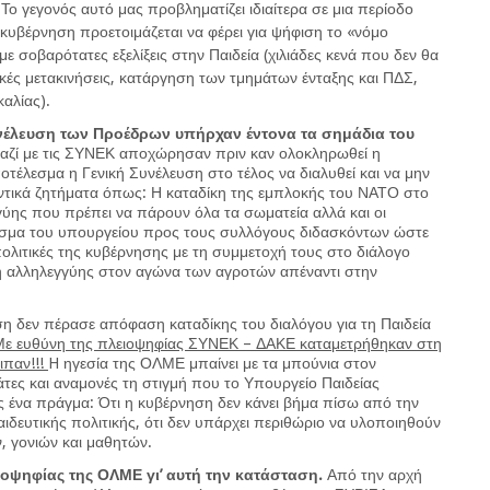
Το γεγονός αυτό μας προβληματίζει ιδιαίτερα σε μια περίοδο
 κυβέρνηση προετοιμάζεται να φέρει για ψήφιση το «νόμο
με σοβαρότατες εξελίξεις στην Παιδεία (χιλιάδες κενά που δεν θα
κές μετακινήσεις, κατάργηση των τμημάτων ένταξης και ΠΔΣ,
καλίας).
υνέλευση των Προέδρων υπήρχαν έντονα τα σημάδια του
αζί με τις ΣΥΝΕΚ αποχώρησαν πριν καν ολοκληρωθεί η
τέλεσμα η Γενική Συνέλευση στο τέλος να διαλυθεί και να μην
τικά ζητήματα όπως: Η καταδίκη της εμπλοκής του ΝΑΤΟ στο
γύης που πρέπει να πάρουν όλα τα σωματεία αλλά και οι
λεσμα του υπουργείου προς τους συλλόγους διδασκόντων ώστε
 πολιτικές της κυβέρνησης με τη συμμετοχή τους στο διάλογο
 αλληλεγγύης στον αγώνα των αγροτών απέναντι στην
η δεν πέρασε απόφαση καταδίκης του διαλόγου για τη Παιδεία
Με ευθύνη της πλειοψηφίας ΣΥΝΕΚ – ΔΑΚΕ καταμετρήθηκαν στη
ιπαν!!!
H ηγεσία της ΟΛΜΕ μπαίνει με τα μπούνια στον
άτες και αναμονές τη στιγμή που το Υπουργείο Παιδείας
ις ένα πράγμα: Ότι η κυβέρνηση δεν κάνει βήμα πίσω από την
αιδευτικής πολιτικής, ότι δεν υπάρχει περιθώριο να υλοποιηθούν
ν, γονιών και μαθητών.
ιοψηφίας της ΟΛΜΕ γι’ αυτή την κατάσταση.
Από την αρχή