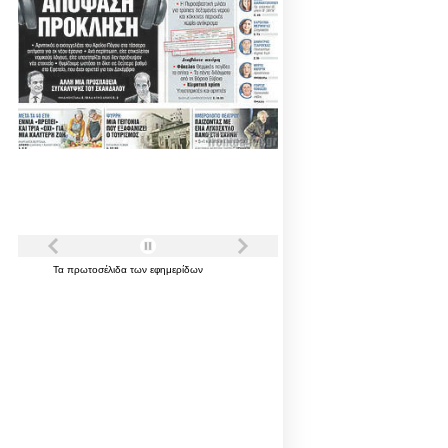
Τα
πρωτοσέλιδα
των
εφημερίδων