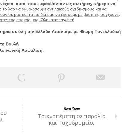
ν ανέχεται αυτοί που εμφανίζονταν ως σωτήρες, σήμερα να
ο το λαό να ακυρώσουμε αντιλαϊκούς σχεδιασμούς και να
ψουν σε μας και τα παιδιά μας να ζήσουμε με βάση τις σύγχρονες
τητες της εποχής μας! Όλοι στον αγώνα!
τήρια σε όλη την Ελλάδα Απαντάμε με 48ωρη Πανελλαδική
στη Βουλή
 Κοινωνική Ασφάλιση.
Next Story
χου
Τσικνοπέμπτη σε παραλία
ν.
και Ταχυδρομείο.