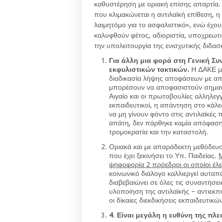
καθυστέρηση με οριακή επίσης απαρτία. 
που κλιμακώνεται η αντιλαϊκή επίθεση, η
λαιμητόμο για το ασφαλιστικό», ενώ έχου
καλυφθούν φέτος, αδιοριστία, υποχρεωτι
την υπολειτουργία της ενισχυτικής διδασ
Για άλλη μια φορά στη Γενική Σ
εκφυλιστικών τακτικών.
Η ΔΑΚΕ μ
διαδικασία λήψης αποφάσεων με απο
μπορέσουν να αποφασιστούν σημαν
Αιγαίο και οι πρωτοβουλίες αλληλεγ
εκπαιδευτικοί, η απάντηση στο κά
να μη γίνουν φόντο στις αντιλαϊκές
απάτη, δεν πάρθηκε καμία απόφαση
τρομοκρατία και την καταστολή.
Οριακά και με απαράδεκτη μεθόδευσ
που έχει ξεκινήσει το Υπ. Παιδείας.
ψηφοφορία 2 πρόεδροι οι οποίοι έλε
κοινωνικό διάλογο καλλιεργεί αυταπ
διαβεβαιώνει σε όλες τις συναντήσε
υλοποίηση της αντιλαϊκής – αντιεκπ
οι δίκαιες διεκδικήσεις εκπαιδευτικώ
4
.
Είναι μεγάλη η ευθύνη της πλε