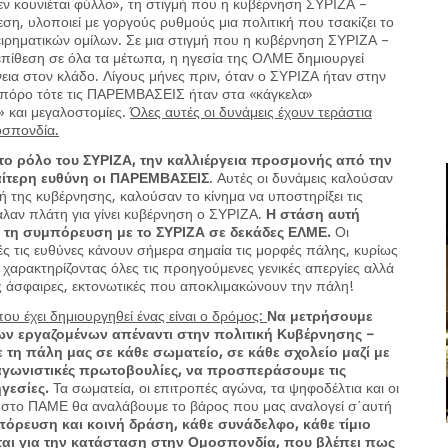
ν κουνιέται φύλλο», τη στιγμή που η κυβέρνηση ΣΥΡΙΖΑ –
εση, υλοποιεί με γοργούς ρυθμούς μια πολιτική που τσακίζει το
χειρηματικών ομίλων. Σε μια στιγμή που η κυβέρνηση ΣΥΡΙΖΑ –
 επίθεση σε όλα τα μέτωπα, η ηγεσία της ΟΛΜΕ δημιουργεί
εια στον κλάδο. Λίγους μήνες πριν, όταν ο ΣΥΡΙΖΑ ήταν στην
ιπόρο τότε τις ΠΑΡΕΜΒΑΣΕΙΣ ήταν στα «κάγκελα»
 και μεγαλοστομίες.
Όλες αυτές οι δυνάμεις έχουν τεράστια
οσπονδία.
 το ρόλο του ΣΥΡΙΖΑ, την καλλιέργεια προσμονής από την
ιαίτερη ευθύνη οι ΠΑΡΕΜΒΑΣΕΙΣ
. Αυτές οι δυνάμεις καλούσαν
τή της κυβέρνησης, καλούσαν το κίνημα να υποστηρίξει τις
αλαν πλάτη για γίνει κυβέρνηση ο ΣΥΡΙΖΑ.
Η στάση αυτή
με τη συμπόρευση με το ΣΥΡΙΖΑ σε δεκάδες ΕΛΜΕ.
Οι
 τις ευθύνες κάνουν σήμερα σημαία τις μορφές πάλης, κυρίως
χαρακτηρίζοντας όλες τις προηγούμενες γενικές απεργίες αλλά
 άσφαιρες, εκτονωτικές που αποκλιμακώνουν την πάλη!
ου έχει δημιουργηθεί ένας είναι ο δρόμος:
Να μετρήσουμε
ων εργαζομένων απέναντι στην πολιτική Κυβέρνησης –
 τη πάλη μας σε κάθε σωματείο, σε κάθε σχολείο μαζί με
 αγωνιστικές πρωτοβουλίες, να προσπεράσουμε τις
ηγεσίες.
Τα σωματεία, οι επιτροπές αγώνα, τα ψηφοδέλτια και οι
 στο ΠΑΜΕ θα αναλάβουμε το βάρος που μας αναλογεί σ΄αυτή
όρευση και κοινή δράση, κάθε συνάδελφο, κάθε τίμιο
αι για την κατάσταση στην Ομοσπονδία, που βλέπει πως