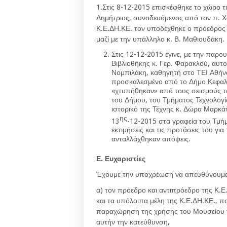
1.Στις 8-12-2015 επισκέφθηκε το χώρο τ
Δημήτριος, συνοδευόμενος από τον π. Χα
Κ.Ε.ΔΗ.ΚΕ. τον υποδέχθηκε ο πρόεδρος 
μαζί με την υπάλληλο κ. Β. Μαθιουδάκη.
Στις 12-12-2015 έγινε, με την παρ
Βιβλιοθήκης κ. Γερ. Φαρακλού, αυτ
Νομπιλάκη, καθηγητή στο ΤΕΙ Αθήν
προσκαλεσμένο από το Δήμο Κεφαλο
«χτυπήθηκαν» από τους σεισμούς το
του Δήμου, του Τμήματος Τεχνολογ
ιστορικό της Τέχνης κ. Δώρα Μαρκ
ης
13
-12-2015 στα γραφεία του Τμήμ
εκτιμήσεις και τις προτάσεις του γ
ανταλλάχθηκαν απόψεις.
Ε. Ευχαριστίες
Έχουμε την υποχρέωση να απευθύνουμε κ
α) τον πρόεδρο και αντιπρόεδρο της Κ.Ε.
και τα υπόλοιπα μέλη της Κ.Ε.ΔΗ.ΚΕ., 
παραχώρηση της χρήσης του Μουσείου τ
αυτήν την κατεύθυνση,