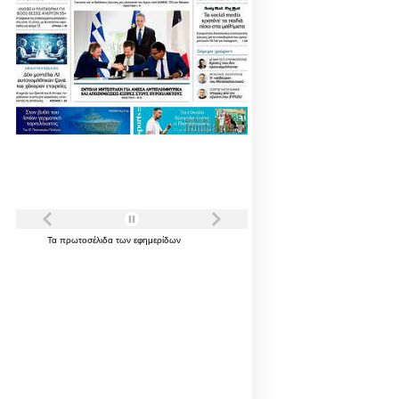
Τα
πρωτοσέλιδα
των
εφημερίδων