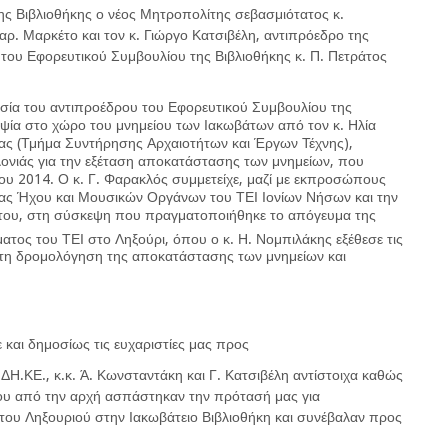
ης Βιβλιοθήκης ο νέος Μητροπολίτης σεβασμιότατος κ.
ρ. Μαρκέτο και τον κ. Γιώργο Κατσιβέλη, αντιπρόεδρο της
του Εφορευτικού Συμβουλίου της Βιβλιοθήκης κ. Π. Πετράτος
ουσία του αντιπροέδρου του Εφορευτικού Συμβουλίου της
οψία στο χώρο του μνημείου των Ιακωβάτων από τον κ. Ηλία
ας (Τμήμα Συντήρησης Αρχαιοτήτων και Έργων Τέχνης),
νιάς για την εξέταση αποκατάστασης των μνημείων, που
υ 2014. Ο κ. Γ. Φαρακλός συμμετείχε, μαζί με εκπροσώπους
ίας Ήχου και Μουσικών Οργάνων του ΤΕΙ Ιονίων Νήσων και την
άτου, στη σύσκεψη που πραγματοποιήθηκε το απόγευμα της
ατος του ΤΕΙ στο Ληξούρι, όπου ο κ. Η. Νομπιλάκης εξέθεσε τις
ια τη δρομολόγηση της αποκατάστασης των μνημείων και
αι δημοσίως τις ευχαριστίες μας προς
ΔΗ.ΚΕ., κ.κ. Ά. Κωνσταντάκη και Γ. Κατσιβέλη αντίστοιχα καθώς
που από την αρχή ασπάστηκαν την πρότασή μας για
ου Ληξουριού στην Ιακωβάτειο Βιβλιοθήκη και συνέβαλαν προς