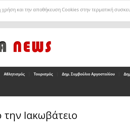
η χρήση και την αποθήκευση Cookies στην τερματική συσκε
Αθλητισμός
Τουρισμός
Δημ. Συμβούλιο Αργοστολίου
Δημ
 την Ιακωβάτειο