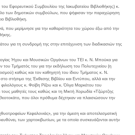
ο του Εφορευτικού Συμβουλίου της Ιακωβατείου Βιβλιοθήκης) κ.
νολο των δημοτικών συμβούλων, που ψήφισαν την παραχώρηση
ιο Βιβλιοθήκη.
νά, που μερίμνησε για την καθαριότητα του χώρου έξω από την
θήκης.
άτου για τη συνδρομή της στην επιτάχυνση των διαδικασιών της
λογίας Ήχου και Μουσικών Οργάνων του ΤΕΙ κ. Ν. Μπούκα για
του Τμήματός του για την εκδήλωση του Πολυτεχνείου (η
σμού) καθώς και τον καθηγητή του ίδιου Τμήματος κ. Ν.
στο στήσιμο της Έκθεσης Βιβλίου και Εντύπου, αλλά και την
ις φιλολόγους κ. Φοίβη Ρίζου και κ. Όλγα Μαρκέτου του
αι τους μαθητές τους καθώς και τη Μικτή Χορωδία «Τζώρτζης
 Θεοτοκάτο, που όλοι πρόθυμα δέχτηκαν να πλαισιώσουν την
Ιχθυοτροφείων Κεφαλονιάς», για την άμεση και αποτελεσματική
ιευθύνει, των χαρτοκιβωτίων, με τα οποία συσκευάζονται αυτήν