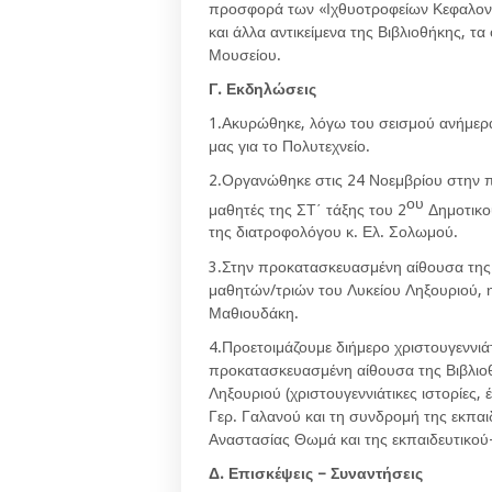
προσφορά των «Ιχθυοτροφείων Κεφαλονι
και άλλα αντικείμενα της Βιβλιοθήκης, τ
Μουσείου.
Γ. Εκδηλώσεις
1.Ακυρώθηκε, λόγω του σεισμού ανήμερα
μας για το Πολυτεχνείο.
2.Οργανώθηκε στις 24 Νοεμβρίου στην 
ου
μαθητές της ΣΤ΄ τάξης του 2
Δημοτικού
της διατροφολόγου κ. Ελ. Σολωμού.
3.Στην προκατασκευασμένη αίθουσα της 
μαθητών/τριών του Λυκείου Ληξουριού, η
Μαθιουδάκη.
4.Προετοιμάζουμε διήμερο χριστουγεννι
προκατασκευασμένη αίθουσα της Βιβλιοθή
Ληξουριού (χριστουγεννιάτικες ιστορίες,
Γερ. Γαλανού και τη συνδρομή της εκπαι
Αναστασίας Θωμά και της εκπαιδευτικού
Δ. Επισκέψεις – Συναντήσεις