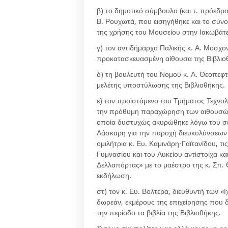
β) το δημοτικό σύμβουλο (και τ. πρόεδρ
Β. Ρουχωτά, που εισηγήθηκε και το σύ
της χρήσης του Μουσείου στην Ιακωβάτε
γ) τον αντιδήμαρχο Παλικής κ. Α. Μοσχο
προκατασκευασμένη αίθουσα της Βιβλιο
δ) τη βουλευτή του Νομού κ. Α. Θεοπεφτ
μελέτης υποστύλωσης της Βιβλιοθήκης.
ε) τον προϊστάμενο του Τμήματος Τεχνο
την πρόθυμη παραχώρηση των αιθουσών 
οποία δυστυχώς ακυρώθηκε λόγω του σει
Λάσκαρη για την παροχή διευκολύνσεων 
ομιλήτρια κ. Ευ. Καμινάρη-Γαϊτανίδου, τ
Γυμνασίου και του Λυκείου αντίστοιχα κ
Δελλαπόρτας» με το μαέστρο της κ. Σπ.
εκδήλωση.
στ) τον κ. Ευ. Βολτέρα, διευθυντή των «
δωρεάν, εκμέρους της επιχείρησης που δ
την περίοδο τα βιβλία της Βιβλιοθήκης.