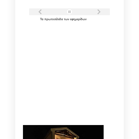
Τα
πρωτοσέλιδα
των
εφημερίδων